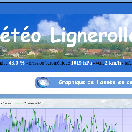
43.0 %
1019 hPa
2 km/h
ative
- pression barométrique
- vent
- raf