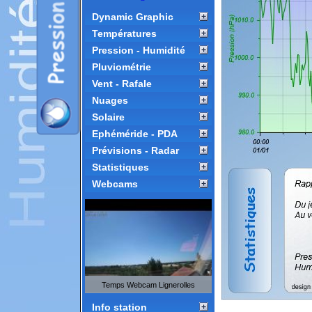
Dynamic Graphic
Températures
Pression - Humidité
Pluviométrie
Vent - Rafale
Nuages
Solaire
Ephéméride - PDA
Prévisions - Radar
Statistiques
Webcams
Temps Webcam Lignerolles
Info station