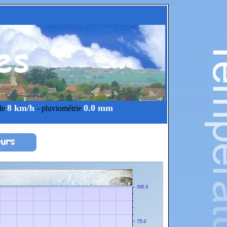
8 km/h
0.0 mm
ale
- pluviométrie