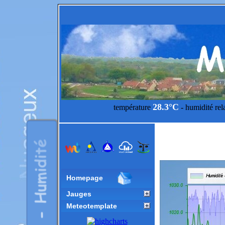
28.3°C
température
- humidité rel
Homepage
Jauges
Meteotemplate